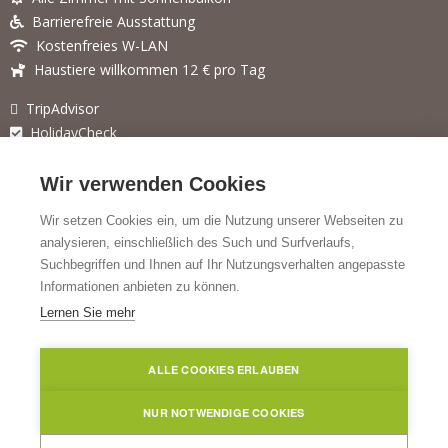
Barrierefreie Ausstattung
Kostenfreies W-LAN
Haustiere willkommen 12 € pro Tag
TripAdvisor
HolidayCheck
Für weitere Angebote besuchen Sie auch unsere Webseite
Wir verwenden Cookies
feelhomehotels.com
.
Wir setzen Cookies ein, um die Nutzung unserer Webseiten zu
analysieren, einschließlich des Such und Surfverlaufs,
SOCIAL MEDIA
Suchbegriffen und Ihnen auf Ihr Nutzungsverhalten angepasste
Informationen anbieten zu können.
Facebook
F
Lernen Sie mehr
Instagram
a
I
c
YouTube
n
e
Y
ALLE COOKIES ERLAUBEN
s
b
o
t
o
u
NUR NOTWENDIGE COOKIES
a
Impressum
|
Datenschutz
|
Cookie Einstellungen
o
T
g
k
u