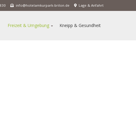
 9830
info@hotelamkurpark-brilon.de
Lage & Anfahrt
Freizeit & Umgebung
Kneipp & Gesundheit